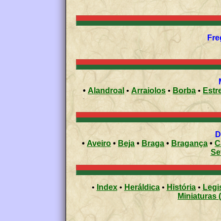
•
Alandroal
•
Arraiolos
•
Borba
•
Estr
•
Aveiro
•
Beja
•
Braga
•
Bragança
•
C
Se
•
Index
•
Heráldica
•
História
•
Legi
Miniaturas 