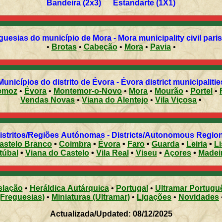
Bandeira (2x3) Estandarte (1X1)
Freguesias do município de Mora - Mora municipality civil 
•
Brotas
•
Cabeção
•
Mora
•
Pavia
•
Municípios do distrito de Évora - Évora district municipalitie
emoz
•
Évora
•
Montemor-o-Novo
•
Mora
•
Mourão
•
Portel
•
Vendas Novas
•
Viana do Alentejo
•
Vila Viçosa
•
Distritos/Regiões Autónomas - Districts/Autonomous Regi
astelo Branco
•
Coimbra
•
Évora
•
Faro
•
Guarda
•
Leiria
•
L
túbal
•
Viana do Castelo
•
Vila Real
•
Viseu
•
Açores
•
Madei
slação
•
Heráldica Autárquica
•
Portugal
•
Ultramar Portugu
(Freguesias)
•
Miniaturas (Ultramar)
•
Ligações
•
Novidades
Actualizada/Updated: 08/12/2025