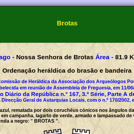
Brotas
ago -
Nossa Senhora de Brotas
Área -
81.9
Ordenação heráldica do brasão e bandeira
Comissão de Heráldica da Associação dos Arqueólogos Por
belecida em reunião de Assembleia de Freguesia, em 11/06
 Diário da República n.º 167, 3.ª Série, Parte A 
 Direcção Geral de Autarquias Locais, com o n.º 170/2002, 
azul, rematada por dois coruchéus cónicos nos ângulos da 
l e, em campanha, lagarto de verde, armado e lampassado de
genda a negro: “ BROTAS “.