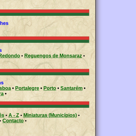
parishes
s
Redondo
•
Reguengos de Monsaraz
•
ons
isboa
•
Portalegre
•
Porto
•
Santarém
•
ra
•
ês
•
A - Z
•
Miniaturas (Municípios)
•
•
Contacto
•