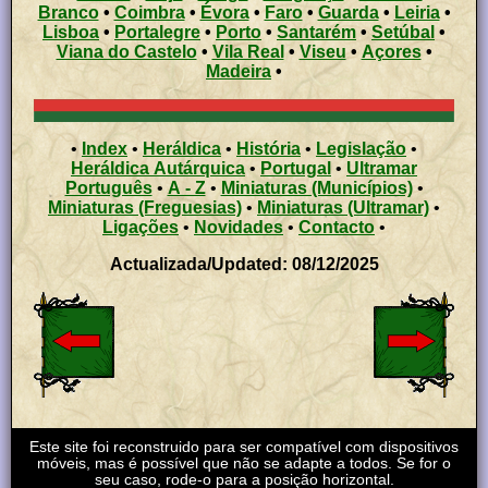
Branco
•
Coimbra
•
Évora
•
Faro
•
Guarda
•
Leiria
•
Lisboa
•
Portalegre
•
Porto
•
Santarém
•
Setúbal
•
Viana do Castelo
•
Vila Real
•
Viseu
•
Açores
•
Madeira
•
•
Index
•
Heráldica
•
História
•
Legislação
•
Heráldica Autárquica
•
Portugal
•
Ultramar
Português
•
A - Z
•
Miniaturas (Municípios)
•
Miniaturas (Freguesias)
•
Miniaturas (Ultramar)
•
Ligações
•
Novidades
•
Contacto
•
Actualizada/Updated: 08/12/2025
Este site foi reconstruido para ser compatível com dispositivos
móveis, mas é possível que não se adapte a todos. Se for o
seu caso, rode-o para a posição horizontal.