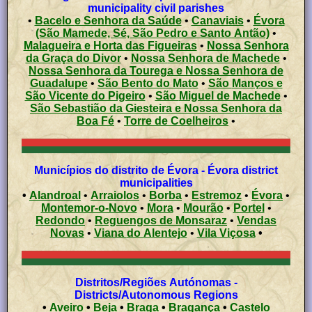
municipality civil parishes
•
Bacelo e Senhora da Saúde
•
Canaviais
•
Évora
(São Mamede, Sé, São Pedro e Santo Antão)
•
Malagueira e Horta das Figueiras
•
Nossa Senhora
da Graça do Divor
•
Nossa Senhora de Machede
•
Nossa Senhora da Tourega e Nossa Senhora de
Guadalupe
•
São Bento do Mato
•
São Manços e
São Vicente do Pigeiro
•
São Miguel de Machede
•
São Sebastião da Giesteira e Nossa Senhora da
Boa Fé
•
Torre de Coelheiros
•
Municípios do distrito de Évora - Évora district
municipalities
•
Alandroal
•
Arraiolos
•
Borba
•
Estremoz
•
Évora
•
Montemor-o-Novo
•
Mora
•
Mourão
•
Portel
•
Redondo
•
Reguengos de Monsaraz
•
Vendas
Novas
•
Viana do Alentejo
•
Vila Viçosa
•
Distritos/Regiões Autónomas -
Districts/Autonomous Regions
•
Aveiro
•
Beja
•
Braga
•
Bragança
•
Castelo