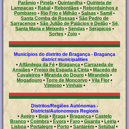
Parâmio
•
Pinela
•
Quintanilha
•
Quintela de
Lampaças
•
Rabal
•
Rebordãos
•
Rebordainhos e
Pombares
•
Rio Frio e Milhão
•
Salsas
•
Samil
•
Santa Comba de Rossas
•
São Pedro de
Sarracenos
•
São Julião de Palácios e Deilão
•
Sé,
Santa Maria e Meixedo
•
Sendas
•
Serapicos
•
Sortes
•
Zoio
•
Municípios do distrito de Bragança - Bragança
district municipalities
•
Alfândega da Fé
•
Bragança
•
Carrazeda de
Ansiães
•
Freixo de Espada à Cinta
•
Macedo de
Cavaleiros
•
Miranda do Douro
•
Mirandela
•
Mogadouro
•
Torre de Moncorvo
•
Vila Flor
•
Vimioso
•
Vinhais
•
Distritos/Regiões Autónomas -
Districts/Autonomous Regions
•
Aveiro
•
Beja
•
Braga
•
Bragança
•
Castelo
Branco
•
Coimbra
•
Évora
•
Faro
•
Guarda
•
Leiria
•
Lisboa
•
Portalegre
•
Porto
•
Santarém
•
Setúbal
•