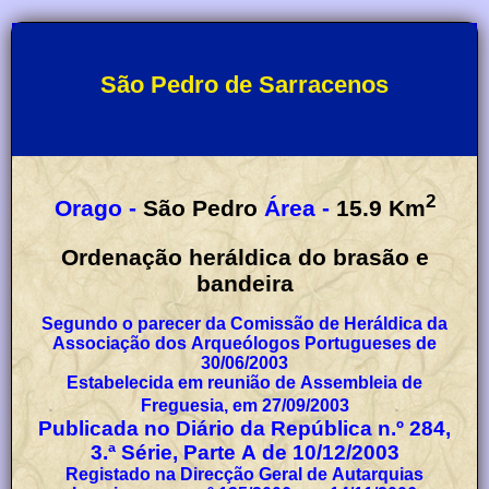
São Pedro de Sarracenos
2
Orago -
São Pedro
Área -
15.9
Km
Ordenação heráldica do brasão e
bandeira
Segundo o parecer da Comissão de Heráldica da
Associação dos Arqueólogos Portugueses de
30/06/2003
Estabelecida em reunião de Assembleia de
Freguesia, em 27/09/2003
Publicada no Diário da República n.º 284,
3.ª Série, Parte A de 10/12/2003
Registado na Direcção Geral de Autarquias