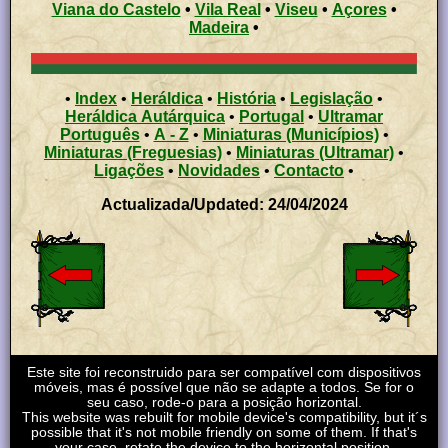
Viana do Castelo
•
Vila Real
•
Viseu
•
Açores
•
Madeira
•
•
Index
•
Heráldica
•
História
•
Legislação
•
Heráldica Autárquica
•
Portugal
•
Ultramar
Português
•
A - Z
•
Miniaturas (Municípios)
•
Miniaturas (Freguesias)
•
Miniaturas (Ultramar)
•
Ligações
•
Novidades
•
Contacto
•
Actualizada/Updated: 24/04/2024
Este site foi reconstruido para ser compatível com dispositivos
móveis, mas é possível que não se adapte a todos. Se for o
seu caso, rode-o para a posição horizontal.
This website was rebuilt for mobile device's compatibility, but it´s
possible that it's not mobile friendly on some of them. If that's
your case, rotate the device to the horizontal position.