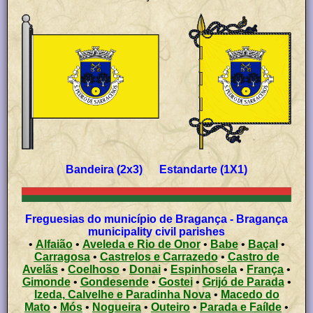
Bandeira (2x3) Estandarte (1X1)
Freguesias do município de Bragança - Bragança
municipality civil parishes
•
Alfaião
•
Aveleda e Rio de Onor
•
Babe
•
Baçal
•
Carragosa
•
Castrelos e Carrazedo
•
Castro de
Avelãs
•
Coelhoso
•
Donai
•
Espinhosela
•
França
•
Gimonde
•
Gondesende
•
Gostei
•
Grijó de Parada
•
Izeda, Calvelhe e Paradinha Nova
•
Macedo do
Mato
•
Mós
•
Nogueira
•
Outeiro
•
Parada e Faílde
•