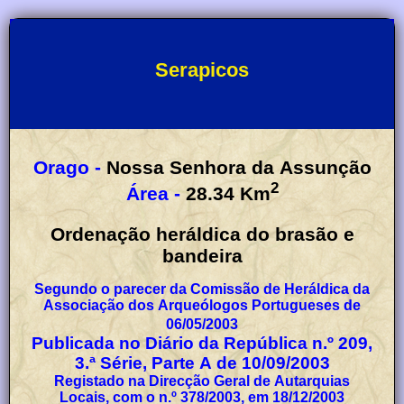
Serapicos
Orago -
Nossa Senhora da Assunção
2
Área -
28.34
Km
Ordenação heráldica do brasão e
bandeira
Segundo o parecer da Comissão de Heráldica da
Associação dos Arqueólogos Portugueses de
06/05/2003
Publicada no Diário da República n.º 209,
3.ª Série, Parte A de 10/09/2003
Registado na Direcção Geral de Autarquias
Locais, com o n.º 378/2003, em 18/12/2003