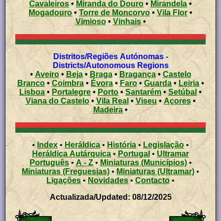
Cavaleiros
•
Miranda do Douro
•
Mirandela
•
Mogadouro
•
Torre de Moncorvo
•
Vila Flor
•
Vimioso
•
Vinhais
•
Distritos/Regiões Autónomas -
Districts/Autonomous Regions
•
Aveiro
•
Beja
•
Braga
•
Bragança
•
Castelo
Branco
•
Coimbra
•
Évora
•
Faro
•
Guarda
•
Leiria
•
Lisboa
•
Portalegre
•
Porto
•
Santarém
•
Setúbal
•
Viana do Castelo
•
Vila Real
•
Viseu
•
Açores
•
Madeira
•
•
Index
•
Heráldica
•
História
•
Legislação
•
Heráldica Autárquica
•
Portugal
•
Ultramar
Português
•
A - Z
•
Miniaturas (Municípios)
•
Miniaturas (Freguesias)
•
Miniaturas (Ultramar)
•
Ligações
•
Novidades
•
Contacto
•
Actualizada/Updated: 08/12/2025