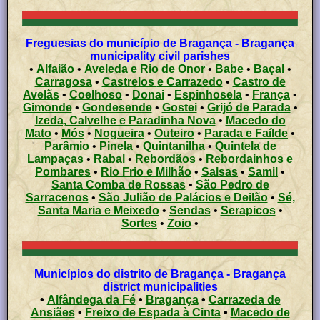
Freguesias do município de Bragança - Bragança
municipality civil parishes
•
Alfaião
•
Aveleda e Rio de Onor
•
Babe
•
Baçal
•
Carragosa
•
Castrelos e Carrazedo
•
Castro de
Avelãs
•
Coelhoso
•
Donai
•
Espinhosela
•
França
•
Gimonde
•
Gondesende
•
Gostei
•
Grijó de Parada
•
Izeda, Calvelhe e Paradinha Nova
•
Macedo do
Mato
•
Mós
•
Nogueira
•
Outeiro
•
Parada e Faílde
•
Parâmio
•
Pinela
•
Quintanilha
•
Quintela de
Lampaças
•
Rabal
•
Rebordãos
•
Rebordainhos e
Pombares
•
Rio Frio e Milhão
•
Salsas
•
Samil
•
Santa Comba de Rossas
•
São Pedro de
Sarracenos
•
São Julião de Palácios e Deilão
•
Sé,
Santa Maria e Meixedo
•
Sendas
•
Serapicos
•
Sortes
•
Zoio
•
Municípios do distrito de Bragança - Bragança
district municipalities
•
Alfândega da Fé
•
Bragança
•
Carrazeda de
Ansiães
•
Freixo de Espada à Cinta
•
Macedo de