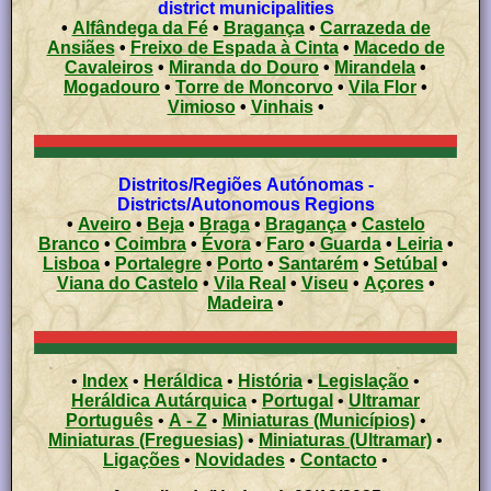
district municipalities
•
Alfândega da Fé
•
Bragança
•
Carrazeda de
Ansiães
•
Freixo de Espada à Cinta
•
Macedo de
Cavaleiros
•
Miranda do Douro
•
Mirandela
•
Mogadouro
•
Torre de Moncorvo
•
Vila Flor
•
Vimioso
•
Vinhais
•
Distritos/Regiões Autónomas -
Districts/Autonomous Regions
•
Aveiro
•
Beja
•
Braga
•
Bragança
•
Castelo
Branco
•
Coimbra
•
Évora
•
Faro
•
Guarda
•
Leiria
•
Lisboa
•
Portalegre
•
Porto
•
Santarém
•
Setúbal
•
Viana do Castelo
•
Vila Real
•
Viseu
•
Açores
•
Madeira
•
•
Index
•
Heráldica
•
História
•
Legislação
•
Heráldica Autárquica
•
Portugal
•
Ultramar
Português
•
A - Z
•
Miniaturas (Municípios)
•
Miniaturas (Freguesias)
•
Miniaturas (Ultramar)
•
Ligações
•
Novidades
•
Contacto
•