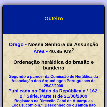
Outeiro
Orago -
Nossa Senhora da Assunção
2
Área -
40.85
Km
Ordenação heráldica do brasão e
bandeira
Segundo o parecer da Comissão de Heráldica da
Associação dos Arqueólogos Portugueses de
25/03/2008
Publicada no Diário da República n.º 162,
2.ª Série, Parte H de 21/08/2009
Registado na Direcção Geral de Autarquias
Locais, com o n.º (Desconhecido ou ainda não