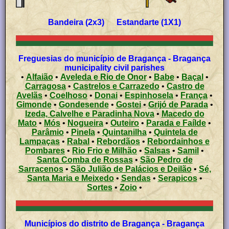
Bandeira (2x3) Estandarte (1X1)
Freguesias do município de Bragança - Bragança
municipality civil parishes
•
Alfaião
•
Aveleda e Rio de Onor
•
Babe
•
Baçal
•
Carragosa
•
Castrelos e Carrazedo
•
Castro de
Avelãs
•
Coelhoso
•
Donai
•
Espinhosela
•
França
•
Gimonde
•
Gondesende
•
Gostei
•
Grijó de Parada
•
Izeda, Calvelhe e Paradinha Nova
•
Macedo do
Mato
•
Mós
•
Nogueira
•
Outeiro
•
Parada e Faílde
•
Parâmio
•
Pinela
•
Quintanilha
•
Quintela de
Lampaças
•
Rabal
•
Rebordãos
•
Rebordainhos e
Pombares
•
Rio Frio e Milhão
•
Salsas
•
Samil
•
Santa Comba de Rossas
•
São Pedro de
Sarracenos
•
São Julião de Palácios e Deilão
•
Sé,
Santa Maria e Meixedo
•
Sendas
•
Serapicos
•
Sortes
•
Zoio
•
Municípios do distrito de Bragança - Bragança