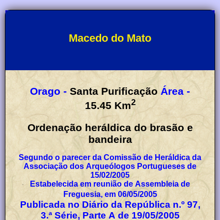
Macedo do Mato
Orago -
Santa Purificação
Área -
2
15.45
Km
Ordenação heráldica do brasão e
bandeira
Segundo o parecer da Comissão de Heráldica da
Associação dos Arqueólogos Portugueses de
15/02/2005
Estabelecida em reunião de Assembleia de
Freguesia, em 06/05/2005
Publicada no Diário da República n.º 97,
3.ª Série, Parte A de 19/05/2005