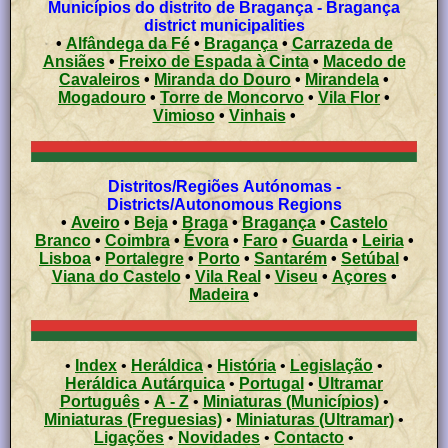
Municípios do distrito de Bragança - Bragança
district municipalities
•
Alfândega da Fé
•
Bragança
•
Carrazeda de
Ansiães
•
Freixo de Espada à Cinta
•
Macedo de
Cavaleiros
•
Miranda do Douro
•
Mirandela
•
Mogadouro
•
Torre de Moncorvo
•
Vila Flor
•
Vimioso
•
Vinhais
•
Distritos/Regiões Autónomas -
Districts/Autonomous Regions
•
Aveiro
•
Beja
•
Braga
•
Bragança
•
Castelo
Branco
•
Coimbra
•
Évora
•
Faro
•
Guarda
•
Leiria
•
Lisboa
•
Portalegre
•
Porto
•
Santarém
•
Setúbal
•
Viana do Castelo
•
Vila Real
•
Viseu
•
Açores
•
Madeira
•
•
Index
•
Heráldica
•
História
•
Legislação
•
Heráldica Autárquica
•
Portugal
•
Ultramar
Português
•
A - Z
•
Miniaturas (Municípios)
•
Miniaturas (Freguesias)
•
Miniaturas (Ultramar)
•
Ligações
•
Novidades
•
Contacto
•