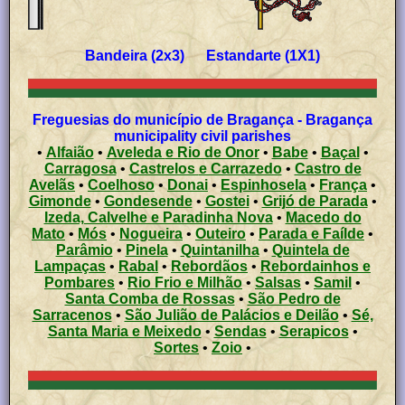
Bandeira (2x3) Estandarte (1X1)
Freguesias do município de Bragança - Bragança
municipality civil parishes
•
Alfaião
•
Aveleda e Rio de Onor
•
Babe
•
Baçal
•
Carragosa
•
Castrelos e Carrazedo
•
Castro de
Avelãs
•
Coelhoso
•
Donai
•
Espinhosela
•
França
•
Gimonde
•
Gondesende
•
Gostei
•
Grijó de Parada
•
Izeda, Calvelhe e Paradinha Nova
•
Macedo do
Mato
•
Mós
•
Nogueira
•
Outeiro
•
Parada e Faílde
•
Parâmio
•
Pinela
•
Quintanilha
•
Quintela de
Lampaças
•
Rabal
•
Rebordãos
•
Rebordainhos e
Pombares
•
Rio Frio e Milhão
•
Salsas
•
Samil
•
Santa Comba de Rossas
•
São Pedro de
Sarracenos
•
São Julião de Palácios e Deilão
•
Sé,
Santa Maria e Meixedo
•
Sendas
•
Serapicos
•
Sortes
•
Zoio
•